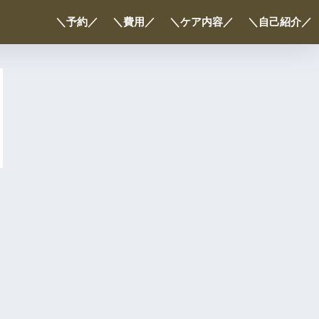
＼予約／
＼費用／
＼ケア内容／
＼自己紹介／