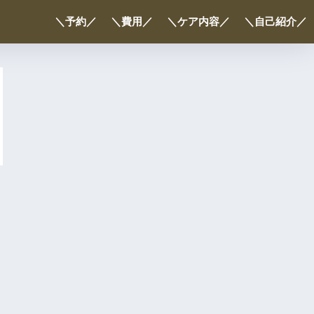
＼予約／
＼費用／
＼ケア内容／
＼自己紹介／