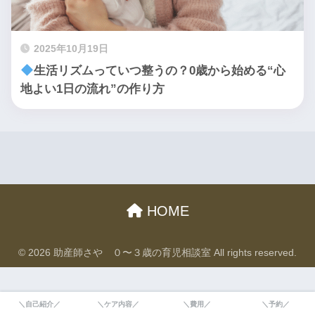
2025年10月19日
生活リズムっていつ整うの？0歳から始める“心
地よい1日の流れ”の作り方
HOME
© 2026 助産師さや ０〜３歳の育児相談室 All rights reserved.
＼自己紹介／
＼ケア内容／
＼費用／
＼予約／