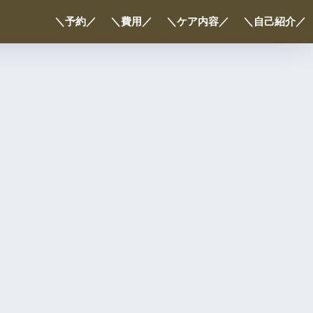
＼予約／
＼費用／
＼ケア内容／
＼自己紹介／